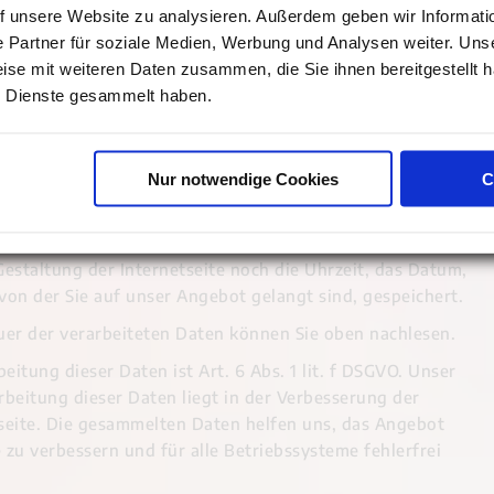
uf unsere Website zu analysieren. Außerdem geben wir Informat
 Partner für soziale Medien, Werbung und Analysen weiter. Unse
enstleister für den Zeitraum von 3 Monaten gespeichert.
ise mit weiteren Daten zusammen, die Sie ihnen bereitgestellt h
er zur besseren Absicherung und Dokumentation von
 Dienste gesammelt haben.
istributed-Denial-of-Service-Attacken (DDoS).
 eine Webstatistik verwendet. Dadurch können wir z.B.
fen wurde, wie oft eine Seite nicht gefunden wurde und wie
Nur notwendige Cookies
C
 zugegriffen wurde. Dabei wird Ihre IP-Adresse nicht mit
estaltung der Internetseite noch die Uhrzeit, das Datum,
von der Sie auf unser Angebot gelangt sind, gespeichert.
r der verarbeiteten Daten können Sie oben nachlesen.
eitung dieser Daten ist Art. 6 Abs. 1 lit. f DSGVO. Unser
rbeitung dieser Daten liegt in der Verbesserung der
seite. Die gesammelten Daten helfen uns, das Angebot
e zu verbessern und für alle Betriebssysteme fehlerfrei