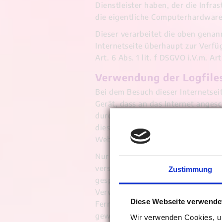
Dienstleister haben, der die Infras
die eigentliche Computerhardware
Dieser verarbeitet die oben genan
Internetseite überhaupt zur Verfü
Art. 6 Abs. 1 lit. f DSGVO i.V.m. A
Verwendung der Logfile
Bei dem Besuch dieser Internetseit
Gerät, dass an das Internet angesc
durch diese Adressierung können 
diese Seite nutzen zu können, wir
Webseite (des Servers) und Ihre e
Nur wenn der Server auch Ihre IP-
versandt werden. Daher wird Ihre 
Zustimmung
gespeichert. Die Rechtsgrundlage d
Verwendung der IP-Adresse könnten
Diese Webseite verwende
Ferner kann so die Funktionsfähig
gewährleistet werden.
Wir verwenden Cookies, um