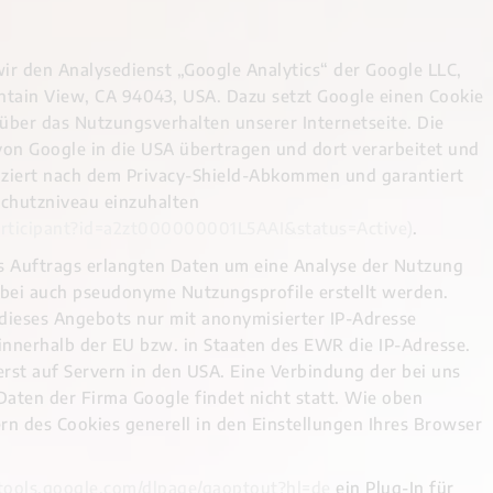
wir den Analysedienst „Google Analytics“ der Google LLC,
ain View, CA 94043, USA. Dazu setzt Google einen Cookie
 über das Nutzungsverhalten unserer Internetseite. Die
von Google in die USA übertragen und dort verarbeitet und
ifiziert nach dem Privacy-Shield-Abkommen und garantiert
schutzniveau einzuhalten
articipant?id=a2zt000000001L5AAI&status=Active)
.
s Auftrags erlangten Daten um eine Analyse der Nutzung
obei auch pseudonyme Nutzungsprofile erstellt werden.
dieses Angebots nur mit anonymisierter IP-Adresse
innerhalb der EU bzw. in Staaten des EWR die IP-Adresse.
 erst auf Servern in den USA. Eine Verbindung der bei uns
aten der Firma Google findet nicht statt. Wie oben
ern des Cookies generell in den Einstellungen Ihres Browser
/tools.google.com/dlpage/gaoptout?hl=de
ein Plug-In für